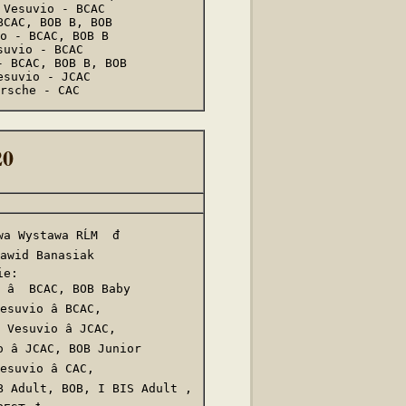
Vesuvio - BCAC

CAC, BOB B, BOB

o - BCAC, BOB B

uvio - BCAC

 BCAC, BOB B, BOB

suvio - JCAC

rsche - CAC
20
 Wystawa RĹM  đ

awid Banasiak 

e:

â  BCAC, BOB Baby

suvio â BCAC,

Vesuvio â JCAC,

â JCAC, BOB Junior

suvio â CAC,

B Adult, BOB, I BIS Adult , 