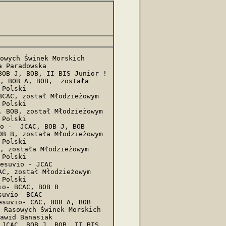
owych Świnek Morskich

 Paradowska

OB J, BOB, II BIS Junior ! 

, BOB A, BOB,  została 
Polski 

CAC, został Młodzieżowym 
Polski 

 BOB, został Młodzieżowym 
Polski 

o -  JCAC, BOB J, BOB

B B, została Młodzieżowym 
Polski 

, została Młodzieżowym 
Polski 

esuvio - JCAC

C, został Młodzieżowym 
Polski 

o- BCAC, BOB B

uvio- BCAC

suvio- CAC, BOB A, BOB

 Rasowych Świnek Morskich

awid Banasiak

JCAC, BOB J, BOB, II BIS 