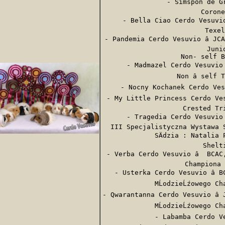
- Simspon de Gra
Corone
- Bella Ciao Cerdo Vesuvio 
Texel
- Pandemia Cerdo Vesuvio â JC
Junio
Non- self B
- Madmazel Cerdo Vesuvio â
Non â self 
- Nocny Kochanek Cerdo Vesu
- My Little Princess Cerdo Vesu
Crested Tri
- Tragedia Cerdo Vesuvio â
III Specjalistyczna Wystawa S
SÄdzia : Natalia 
Shelti
- Verba Cerdo Vesuvio â  BCAC,
Championa 
- Usterka Cerdo Vesuvio â BC
MĹodzieĹźowego Ch
- Qwarantanna Cerdo Vesuvio â J
MĹodzieĹźowego Ch
- Labamba Cerdo Ves