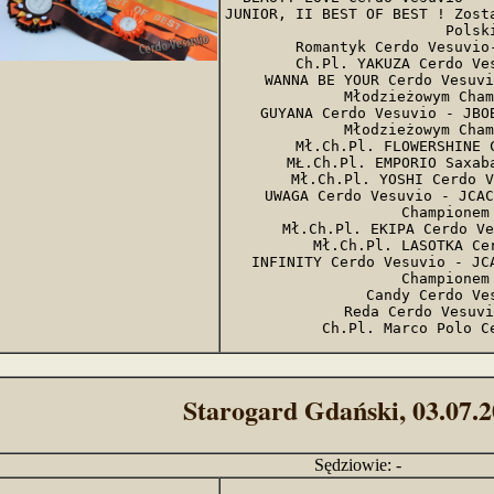
JUNIOR, II BEST OF BEST ! Zosta
Polski
Romantyk Cerdo Vesuvio-
Ch.Pl. YAKUZA Cerdo Ves
 WANNA BE YOUR Cerdo Vesuvio - BCAC, BOB,  została 
Młodzieżowym Cham
GUYANA Cerdo Vesuvio - JBOB
Młodzieżowym Cham
Mł.Ch.Pl. FLOWERSHINE C
MŁ.Ch.Pl. EMPORIO Saxaba
Mł.Ch.Pl. YOSHI Cerdo V
UWAGA Cerdo Vesuvio - JCAC
Championem 
Mł.Ch.Pl. EKIPA Cerdo Ve
Mł.Ch.Pl. LASOTKA Cer
INFINITY Cerdo Vesuvio - JCA
Championem 
Candy Cerdo Ves
Reda Cerdo Vesuvi
Ch.Pl. Marco Polo C
Starogard Gdański, 03.07.
Sędziowie: -