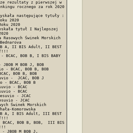
ze rezultaty z pierwszej w 
nkingu rocznego za rok 2020 
yskała następujące tytuły :

oku 2020

oku 2020

skała tytuł I Najlepszej 
020 

 Rasowych Świnek Morskich

Bednarova

B A, II BIS Adult, II BEST 
!!!

- BCAC, BOB B, I BIS BABY 
 JBOB M BOB J, BOB

o - BCAC, BOB B, BOB

CAC, BOB B, BOB

vio -  JCAC, BOB J

o - BCAC, BOB B

uvio - BCAC

uvio - BCAC

esuvio - JCAC

suvio - JCAC

ych Świnek Morskich 

hała-Komorowska 

B A, I BIS Adult, III BEST 
!!!

 BCAC, BOB B, BOB,  III BIS 
!!

 - JBOB M BOB J, 
