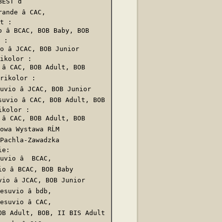
ST đ  

nde â CAC,

t :

â BCAC, BOB Baby, BOB

 :

 â JCAC, BOB Junior

ikolor :

 CAC, BOB Adult, BOB

Trikolor :

vio â JCAC, BOB Junior

vio â CAC, BOB Adult, BOB

kolor :

 CAC, BOB Adult, BOB

owa Wystawa RĹM 

Pachla-Zawadzka 

e:

vio â  BCAC, 

 â BCAC, BOB Baby

o â JCAC, BOB Junior

suvio â bdb, 

suvio â CAC,

OB Adult, BOB, II BIS Adult
