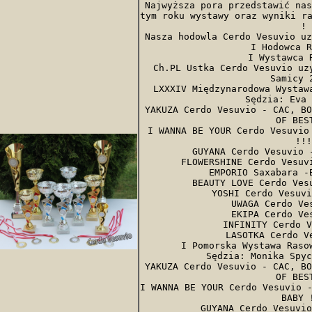
Najwyższa pora przedstawić nas
tym roku wystawy oraz wyniki ra
!

Nasza hodowla Cerdo Vesuvio uz
I Hodowca R
I Wystawca R
Ch.PL Ustka Cerdo Vesuvio uzy
Samicy 2
LXXXIV Międzynarodowa Wystawa
Sędzia: Eva 
YAKUZA Cerdo Vesuvio - CAC, BO
OF BEST
I WANNA BE YOUR Cerdo Vesuvio 
!!!

GUYANA Cerdo Vesuvio -
FLOWERSHINE Cerdo Vesuvi
EMPORIO Saxabara -B
BEAUTY LOVE Cerdo Vesu
YOSHI Cerdo Vesuvi
UWAGA Cerdo Ves
EKIPA Cerdo Ves
INFINITY Cerdo V
LASOTKA Cerdo Ve
I Pomorska Wystawa Rasow
Sędzia: Monika Spyc
YAKUZA Cerdo Vesuvio - CAC, BO
OF BEST
I WANNA BE YOUR Cerdo Vesuvio -
BABY !
GUYANA Cerdo Vesuvio