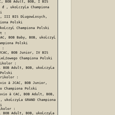
C, BOB Adult, BOB, I BIS 
 , ukoĹczyĹa Championa 
i 

, III BIS DĹugowĹosych, 
piona Polski 

koĹczyĹ Championa Polski 

t :

AC, BOB Baby, BOB, ukoĹczyĹ 
ampiona Polski 

 :

JCAC, BOB Junior, IV BIS 
dzieĹźowego Championa Polski 

ikolor :

 BOB Adult, BOB, ukoĹczyĹa 
Polski 

Trikolor :

io â JCAC, BOB Junior, 
go Championa Polski 

io â CAC, BOB Adult, BOB, 
, ukoĹczyĹa GRAND Championa 
i 

kolor :

 BOB Adult, BOB, ukoĹczyĹa 