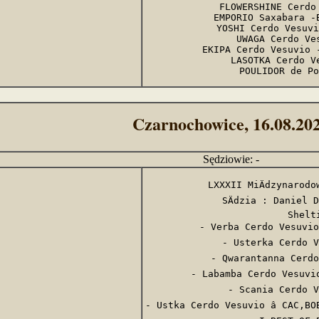
FLOWERSHINE Cerdo 
EMPORIO Saxabara -B
YOSHI Cerdo Vesuvi
UWAGA Cerdo Ves
EKIPA Cerdo Vesuvio -
LASOTKA Cerdo Ve
POULIDOR de Po
Czarnochowice, 16.08.20
Sędziowie: -
LXXXII MiÄdzynarodowa
SÄdzia : Daniel D
Shelti
- Verba Cerdo Vesuvio 
- Usterka Cerdo Ve
- Qwarantanna Cerdo 
- Labamba Cerdo Vesuvio 
- Scania Cerdo Ve
- Ustka Cerdo Vesuvio â CAC,BO