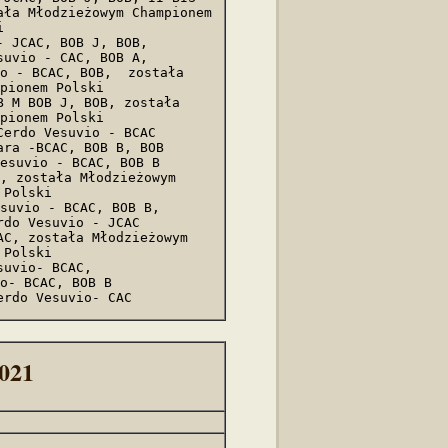
ła Młodzieżowym Championem 
  

 JCAC, BOB J, BOB, 

uvio - CAC, BOB A, 

pionem Polski 

 M BOB J, BOB, została 
pionem Polski 

erdo Vesuvio - BCAC

ra -BCAC, BOB B, BOB

esuvio - BCAC, BOB B

, została Młodzieżowym 
Polski 

suvio - BCAC, BOB B, 

do Vesuvio - JCAC

C, została Młodzieżowym 
Polski 

uvio- BCAC,

o- BCAC, BOB B

erdo Vesuvio- CAC
2021