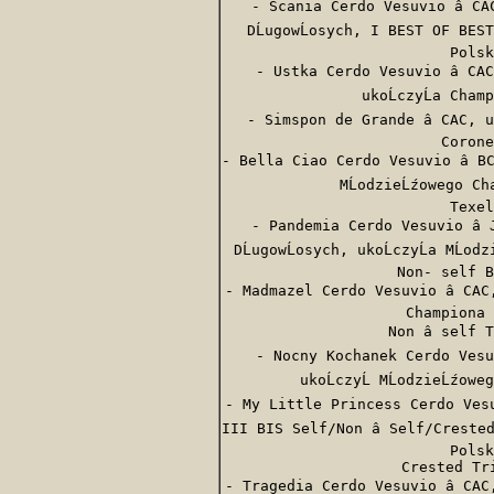
- Scania Cerdo Vesuvio â CA
DĹugowĹosych, I BEST OF BEST đ
Polsk
- Ustka Cerdo Vesuvio â CAC
ukoĹczyĹa Cham
- Simspon de Grande â CAC, u
Corone
- Bella Ciao Cerdo Vesuvio â BC
MĹodzieĹźowego Ch
Texel
- Pandemia Cerdo Vesuvio â 
DĹugowĹosych, ukoĹczyĹa MĹo
Non- self B
- Madmazel Cerdo Vesuvio â CAC,
Championa 
Non â self 
- Nocny Kochanek Cerdo Vesuv
ukoĹczyĹ MĹodzieĹźowe
- My Little Princess Cerdo Vesuv
III BIS Self/Non â Self/Crested
Polsk
Crested Tri
- Tragedia Cerdo Vesuvio â CAC,