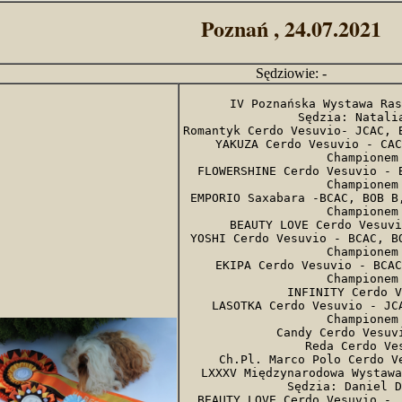
Poznań , 24.07.2021
Sędziowie: -
IV Poznańska Wystawa Ras
Sędzia: Natalia
Romantyk Cerdo Vesuvio- JCAC, B
YAKUZA Cerdo Vesuvio - CAC
Championem 
FLOWERSHINE Cerdo Vesuvio - B
Championem 
EMPORIO Saxabara -BCAC, BOB B,
Championem 
BEAUTY LOVE Cerdo Vesuvi
YOSHI Cerdo Vesuvio - BCAC, BO
Championem 
EKIPA Cerdo Vesuvio - BCAC
Championem 
INFINITY Cerdo V
LASOTKA Cerdo Vesuvio - JCA
Championem 
Candy Cerdo Vesuvi
Reda Cerdo Ves
Ch.Pl. Marco Polo Cerdo Ve
LXXXV Międzynarodowa Wystawa
Sędzia: Daniel D
BEAUTY LOVE Cerdo Vesuvio -  