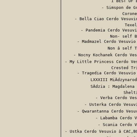
I BEST OF BE
- Simspon de Gra
Corone
- Bella Ciao Cerdo Vesuvio 
Texel
- Pandemia Cerdo Vesuvio
Non- self B
- Madmazel Cerdo Vesuvio â
Non â self 
- Nocny Kochanek Cerdo Vesu
- My Little Princess Cerdo Vesu
Crested Tri
- Tragedia Cerdo Vesuvio â
LXXXIII MiÄdzynarod
SÄdzia : Magdalena 
Shelti
- Verba Cerdo Vesu
- Usterka Cerdo Vesuvio
- Qwarantanna Cerdo Vesuvi
- Labamba Cerdo Ve
- Scania Cerdo Ve
- Ustka Cerdo Vesuvio â CAC,B