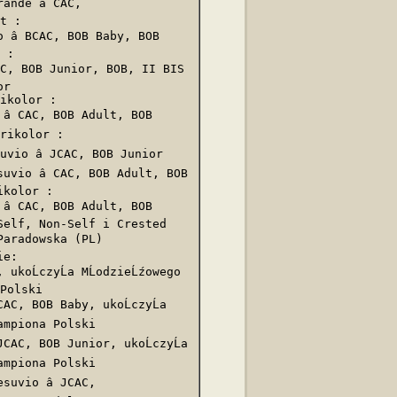
nde â CAC,

t :

â BCAC, BOB Baby, BOB

 :

AC, BOB Junior, BOB, II BIS 
r

ikolor :

 CAC, BOB Adult, BOB

Trikolor :

vio â JCAC, BOB Junior

vio â CAC, BOB Adult, BOB

kolor :

 CAC, BOB Adult, BOB

elf, Non-Self i Crested  

Paradowska (PL)

e:

 ukoĹczyĹa MĹodzieĹźowego 
Polski 

AC, BOB Baby, ukoĹczyĹa 
ampiona Polski 

CAC, BOB Junior, ukoĹczyĹa 
ampiona Polski 

uvio â JCAC, 
